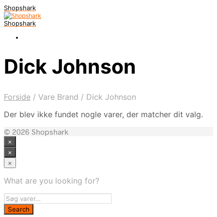
Shopshark
Shopshark
Dick Johnson
Forside
/
Vare Brand
/
Dick Johnson
Der blev ikke fundet nogle varer, der matcher dit valg.
© 2026 Shopshark
×
×
×
What are you looking for?