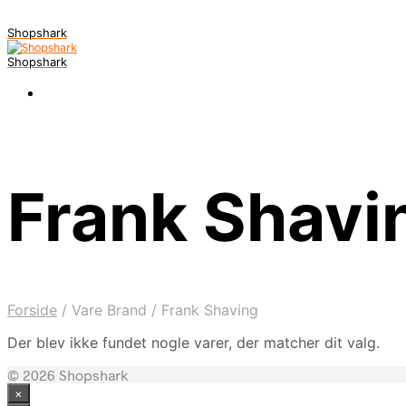
Shopshark
Shopshark
Frank Shavi
Forside
/
Vare Brand
/
Frank Shaving
Der blev ikke fundet nogle varer, der matcher dit valg.
© 2026 Shopshark
×