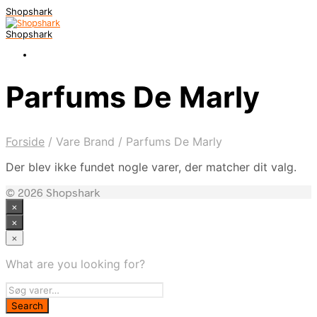
Shopshark
Shopshark
Parfums De Marly
Forside
/
Vare Brand
/
Parfums De Marly
Der blev ikke fundet nogle varer, der matcher dit valg.
© 2026 Shopshark
×
×
×
What are you looking for?